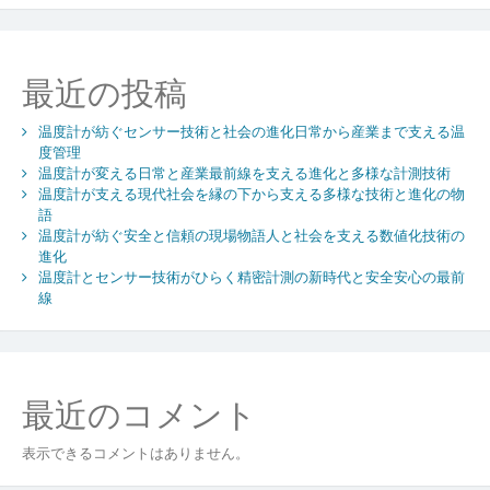
が
ひ
ら
最近の投稿
く
精
温度計が紡ぐセンサー技術と社会の進化日常から産業まで支える温
密
度管理
計
温度計が変える日常と産業最前線を支える進化と多様な計測技術
測
温度計が支える現代社会を縁の下から支える多様な技術と進化の物
の
語
新
温度計が紡ぐ安全と信頼の現場物語人と社会を支える数値化技術の
時
進化
代
温度計とセンサー技術がひらく精密計測の新時代と安全安心の最前
と
線
安
全
安
心
最近のコメント
の
最
表示できるコメントはありません。
前
線