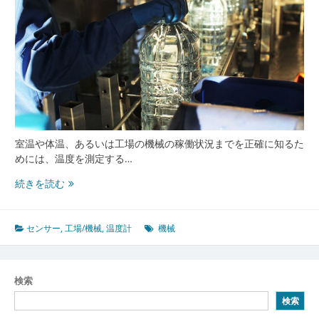
室温や体温、あるいは工場の機械の稼働状況までを正確に知るた
めには、温度を測定する…
温
続きを読む
度
計
と
センサー
,
工場/機械
,
温度計
機械
セ
ン
サ
検索
ー
検索
技
術