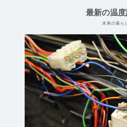
コ
ン
最新の温度
テ
ン
未来の暮ら
ツ
へ
ス
キ
ッ
プ