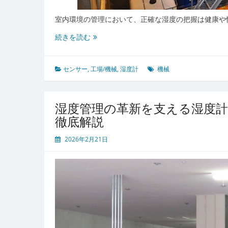
室内環境の管理において、正確な湿度の把握は健康や
湿
続きを読む
度
計
が
センサー
,
工場/機械
,
湿度計
機械
支
え
る
湿度管理の革新を支える湿度
健
徹底解説
康
と
2026年2月21日
快
適
な
暮
ら
し
最
前