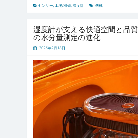
理
センサー
,
工場/機械
,
湿度計
機械
の
革
新
湿度計が支える快適空間と品質
を
の水分量測定の進化
支
え
2026年2月18日
る
湿
度
計
と
そ
の
多
様
な
応
用
シ
ー