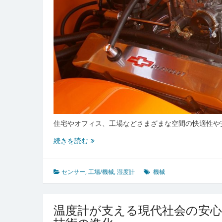
ン
を
徹
底
解
説
住宅やオフィス、工場などさまざまな空間の快適性や
湿
続きを読む
度
計
が
センサー
,
工場/機械
,
湿度計
機械
支
え
る
温度計が支える現代社会の安
快