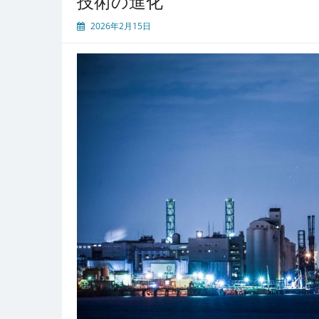
技術の進化
適
空
2026年2月15日
間
と
品
質
管
理
最
前
線
か
ら
見
た
空
気
中
の
水
分
量