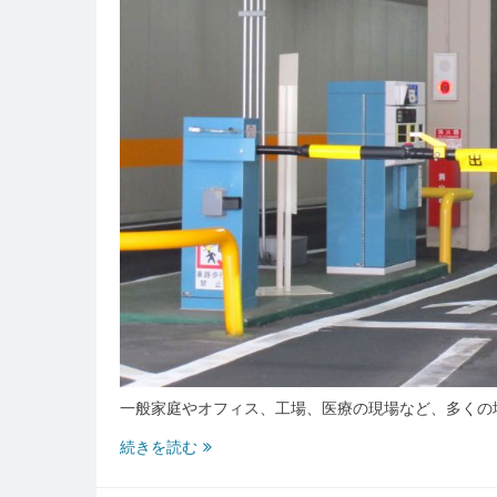
線
の
技
術
と
日
常
生
活
へ
の
進
化
一般家庭やオフィス、工場、医療の現場など、多くの
湿
続きを読む
度
管