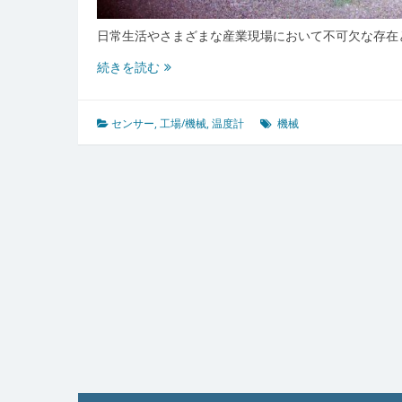
日常生活やさまざまな産業現場において不可欠な存在と
温
続きを読む
度
計
が
センサー
,
工場/機械
,
温度計
機械
支
え
る
現
代
社
会
の
安
全
と
進
化
多