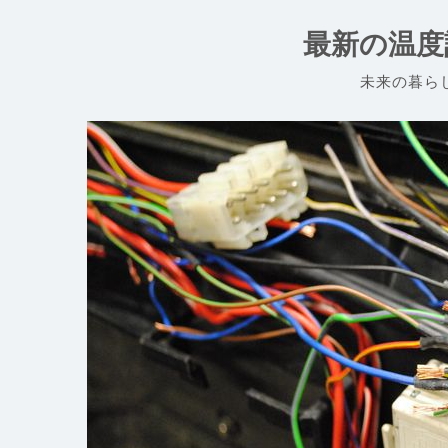
コ
ン
最新の温度
テ
ン
未来の暮ら
ツ
へ
ス
キ
ッ
プ