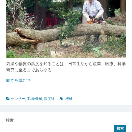
気温や物質の温度を知ることは、日常生活から産業、医療、科学
研究に至るまであらゆる…
温
続きを読む
度
計
が
センサー
,
工場/機械
,
温度計
機械
切
り
開
検索
く
検索
見