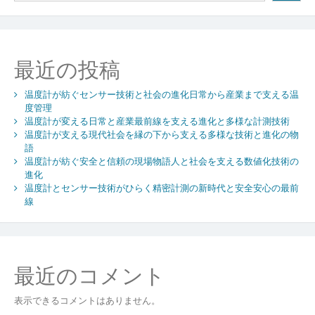
え
な
い
温
最近の投稿
度
の
温度計が紡ぐセンサー技術と社会の進化日常から産業まで支える温
可
度管理
視
温度計が変える日常と産業最前線を支える進化と多様な計測技術
化
温度計が支える現代社会を縁の下から支える多様な技術と進化の物
と
語
未
温度計が紡ぐ安全と信頼の現場物語人と社会を支える数値化技術の
来
進化
を
温度計とセンサー技術がひらく精密計測の新時代と安全安心の最前
支
線
え
る
計
測
最近のコメント
技
術
表示できるコメントはありません。
の