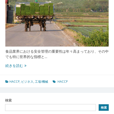
食品業界における安全管理の重要性は年々高まっており、その中
でも特に世界的な指標と…
HACCP
続きを読む
が
拓
く
HACCP
,
ビジネス
,
工場/機械
HACCP
食
品
業
検索
界
検索
の
未