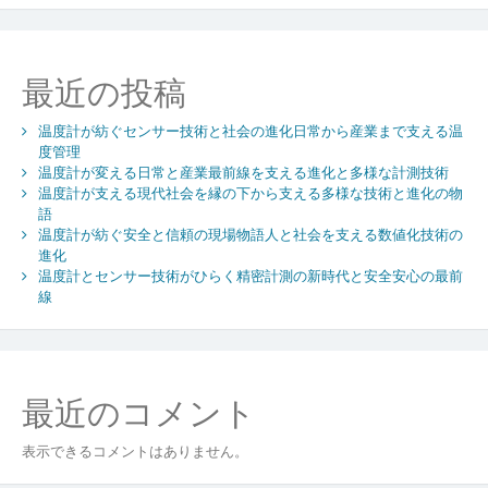
来
安
全
最近の投稿
と
信
温度計が紡ぐセンサー技術と社会の進化日常から産業まで支える温
頼
度管理
を
温度計が変える日常と産業最前線を支える進化と多様な計測技術
生
温度計が支える現代社会を縁の下から支える多様な技術と進化の物
む
語
グ
温度計が紡ぐ安全と信頼の現場物語人と社会を支える数値化技術の
ロ
進化
ー
温度計とセンサー技術がひらく精密計測の新時代と安全安心の最前
バ
線
ル
競
争
力
最近のコメント
の
鍵
表示できるコメントはありません。