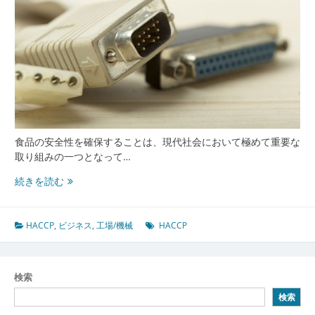
食品の安全性を確保することは、現代社会において極めて重要な
取り組みの一つとなって…
食
続きを読む
品
ビ
ジ
HACCP
,
ビジネス
,
工場/機械
HACCP
ネ
ス
の
検索
未
検索
来
を