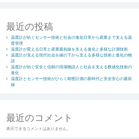
守
る
HACCP
最近の投稿
の
真
温度計が紡ぐセンサー技術と社会の進化日常から産業まで支える温
価
度管理
と
温度計が変える日常と産業最前線を支える進化と多様な計測技術
安
温度計が支える現代社会を縁の下から支える多様な技術と進化の物
全
語
経
温度計が紡ぐ安全と信頼の現場物語人と社会を支える数値化技術の
営
進化
の
温度計とセンサー技術がひらく精密計測の新時代と安全安心の最前
進
線
化
戦
略
最近のコメント
表示できるコメントはありません。