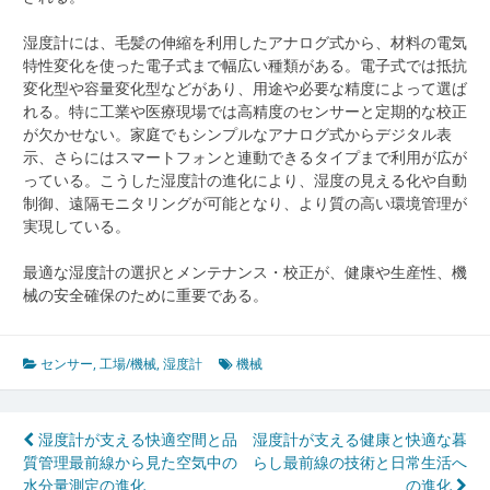
湿度計には、毛髪の伸縮を利用したアナログ式から、材料の電気
特性変化を使った電子式まで幅広い種類がある。電子式では抵抗
変化型や容量変化型などがあり、用途や必要な精度によって選ば
れる。特に工業や医療現場では高精度のセンサーと定期的な校正
が欠かせない。家庭でもシンプルなアナログ式からデジタル表
示、さらにはスマートフォンと連動できるタイプまで利用が広が
っている。こうした湿度計の進化により、湿度の見える化や自動
制御、遠隔モニタリングが可能となり、より質の高い環境管理が
実現している。
最適な湿度計の選択とメンテナンス・校正が、健康や生産性、機
械の安全確保のために重要である。
センサー
,
工場/機械
,
湿度計
機械
投
湿度計が支える快適空間と品
湿度計が支える健康と快適な暮
質管理最前線から見た空気中の
らし最前線の技術と日常生活へ
稿
水分量測定の進化
の進化