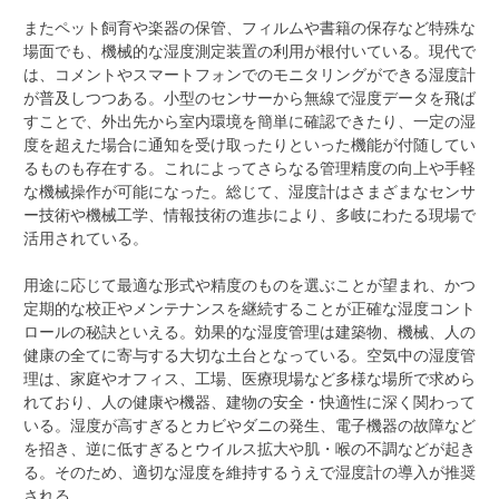
またペット飼育や楽器の保管、フィルムや書籍の保存など特殊な
場面でも、機械的な湿度測定装置の利用が根付いている。現代で
は、コメントやスマートフォンでのモニタリングができる湿度計
が普及しつつある。小型のセンサーから無線で湿度データを飛ば
すことで、外出先から室内環境を簡単に確認できたり、一定の湿
度を超えた場合に通知を受け取ったりといった機能が付随してい
るものも存在する。これによってさらなる管理精度の向上や手軽
な機械操作が可能になった。総じて、湿度計はさまざまなセンサ
ー技術や機械工学、情報技術の進歩により、多岐にわたる現場で
活用されている。
用途に応じて最適な形式や精度のものを選ぶことが望まれ、かつ
定期的な校正やメンテナンスを継続することが正確な湿度コント
ロールの秘訣といえる。効果的な湿度管理は建築物、機械、人の
健康の全てに寄与する大切な土台となっている。空気中の湿度管
理は、家庭やオフィス、工場、医療現場など多様な場所で求めら
れており、人の健康や機器、建物の安全・快適性に深く関わって
いる。湿度が高すぎるとカビやダニの発生、電子機器の故障など
を招き、逆に低すぎるとウイルス拡大や肌・喉の不調などが起き
る。そのため、適切な湿度を維持するうえで湿度計の導入が推奨
される。