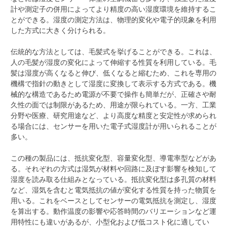
計や測定子の併用によってより精度の高い湿度環境を維持するこ
とができる。湿度の測定方法は、物理的変化や電子的現象を利用
した方式に大きく分けられる。
伝統的な方法としては、毛髪式を挙げることができる。これは、
人の毛髪が湿度の変化によって伸縮する性質を利用している。毛
髪は湿度が高くなると伸び、低くなると縮むため、これを専用の
機構で指針の動きとして湿度に変換して表示する方式である。機
械的な構造であるため電源が不要で操作も簡単だが、正確さや耐
久性の面では制限があるため、用途が限られている。一方、工業
分野や医療、研究用途など、より高度な精度と安定性が求められ
る場合には、センサーを用いた電子式湿度計が用いられることが
多い。
この種の製品には、抵抗変化型、容量変化型、導電率型などがあ
る。それぞれの方式は湿気が材料や回路に及ぼす影響を検知して
湿度を読み取る仕組みとなっている。抵抗変化型は多孔質の材料
など、湿気を含むと電気抵抗の値が変化する性質を持った物質を
用いる。これをベースとしてセンサーの電気抵抗を測定し、湿度
を算出する。動作温度の影響や応答時間のバリエーションなど運
用特性にも違いがあるが、小型化および低コスト化に適してい