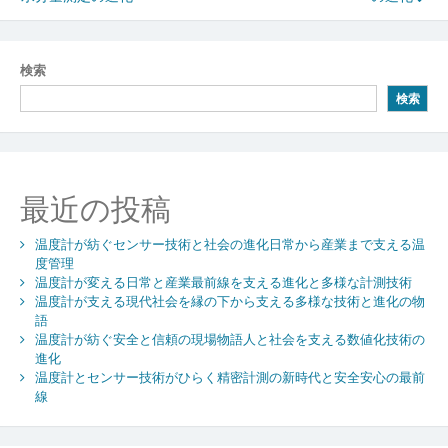
ナ
ビ
検索
ゲ
検索
ー
シ
ョ
最近の投稿
ン
温度計が紡ぐセンサー技術と社会の進化日常から産業まで支える温
度管理
温度計が変える日常と産業最前線を支える進化と多様な計測技術
温度計が支える現代社会を縁の下から支える多様な技術と進化の物
語
温度計が紡ぐ安全と信頼の現場物語人と社会を支える数値化技術の
進化
温度計とセンサー技術がひらく精密計測の新時代と安全安心の最前
線