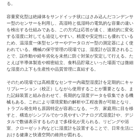
る。
容量変化型は絶縁体をサンドイッチ状にはさみ込んだコンデンサ
ー型のセンサーを利用し、高湿時と低湿時の電気的な容量の違い
を検出する仕組みである。この方式は応答が速く、連続的に変化
する湿度に対しても追従しやすい。精度や安定性にも優れている
ため、温湿度一体型センサーやデータロガー型の測定器によく使
われている。機械の保守管理の現場では、湿度計が設置されるこ
とで、誤作動や経年劣化を未然に防ぐ対策が安定して行える。た
とえば半導体製造や精密組立、食料品貯蔵といった場面では微細
な湿度の上下も生産性や品質管理に直結する。
そのため現場では高精度なセンサー内蔵型湿度計を定期的にキャ
リブレーション（校正）しながら使用することが重要となる。ま
た記録装置と組み合わせて、長期的な湿度データを収集できる機
械もある。これにより環境変動の解析や工程改善が可能となり、
トラブル発生時も原因特定が容易になる。一方、家庭用に目を移
すと、構造がシンプルでかつ見やすいアナログ式湿度計や、デジ
タルで数値表示するものまで多様化が見られる。リビングや浴
室、クローゼット内などに湿度計を設置することで、日常生活に
おける健康と快適空間の維持が図れる。