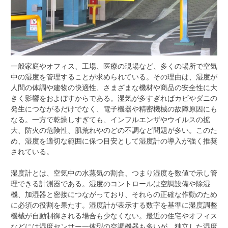
一般家庭やオフィス、工場、医療の現場など、多くの場所で空気
中の湿度を管理することが求められている。
その理由は、湿度が
人間の体調や建物の快適性、さまざまな機材や商品の安全性に大
きく影響をおよぼすからである。湿気が多すぎればカビやダニの
発生につながるだけでなく、電子機器や精密機械の故障原因にも
なる。一方で乾燥しすぎても、インフルエンザやウイルスの拡
大、防火の危険性、肌荒れやのどの不調など問題が多い。このた
め、湿度を適切な範囲に保つ目安として湿度計の導入が強く推奨
されている。
湿度計とは、空気中の水蒸気の割合、つまり湿度を数値で示し管
理できる計測器である。湿度のコントロールは空調設備や除湿
機、加湿器と密接につながっており、それらの正確な作動のため
に必須の役割を果たす。湿度計が表示する数字を基準に湿度調整
機械が自動制御される場合も少なくない。最近の住宅やオフィス
などには湿度センサー一体型の空調機器も多いが、独立した湿度