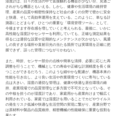
湿度計は、日々の生活の中で直接触れる機会が少ない分、見過ご
されがちな機器ともいえる。しかし、健康や生活環境の維持管
理、産業の品質や精密性保持など社会の多くの分野で密かに安全
と快適、そして高効率運用を支えている。このように、単なる計
測器にとどまらず、ひとつの重要な「環境管理ツール」として、
今後ますます存在感を増していくと考えられる。最後に、いかに
高性能な湿度計やセンサーを利用していても、正確な測定結果を
得るには適切な設置や定期的なメンテナンスが欠かせない。風通
しの良すぎる場所や直射日光の当たる箇所では実環境を正確に把
握できず、誤った管理につながりかねない。
また、時折、センサー部分の点検や簡単な清掃、必要に応じた再
調整を行うことで、機械としての寿命や正確な計測精度を長く保
つことができるだろう。このような細やかな配慮が、機器本来の
性能を引き出し、より良い生活や作業環境づくりに寄与している
点は大きい。湿度の適切な管理は、健康や快適な居住環境の維
持、産業現場での品質管理など多方面で不可欠となっている。そ
の中核を担うのが湿度計であり、家庭用から産業向けまで幅広く
利用されている。家庭では湿度計を用いることでカビやウイルス
の発生リスク低減や快適な生活空間の実現に繋がり、産業分野で
は原材料や製品の品質維持、精密機械の性能確保に重要な役割を
果たす。