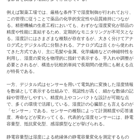
例えば製薬工場では、厳格な条件下で湿度制御が行われており、
この管理に従うことで薬品の化学的安定性や品質維持につなが
る。精密機械の生産工程においても、わずかな湿度変化が部品の
精度や性能に直結するため、定期的なモニタリングが不可欠とな
る。湿度計にはさまざまな種類が存在するが、大きく分けてアナ
ログ式とデジタル式に分類される。アナログ式は古くから使われ
てきた方式であり、主に毛髪や金属、化学繊維などの伸縮特性を
利用し、湿度の変化を物理的に指針で表示する。手入れや調整が
必要とされるが、構造が比較的単純で長期間の使用にも耐える点
が特長である。
一方、デジタル式はセンサーを用いて電気的に変換した湿度情報
を数値として表示する仕組みで、視認性が高く、細かな数値の記
録や管理がしやすい。精度向上やコンパクトな設計が可能な点
で、多くの環境で活躍している。湿度計の心臓部とも言えるのが
「センサー」である。センサーの種類によって計測精度や応答速
度、寿命などが変わってくる。代表的な湿度センサーには、静電
容量型、抵抗変化型、感湿膜型などが挙げられる。
静電容量型は湿度による絶縁体の静電容量変化を測定するもの