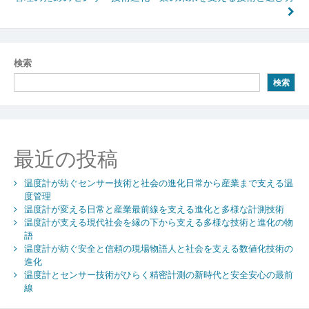
稿
ナ
ビ
検索
ゲ
検索
ー
シ
ョ
最近の投稿
ン
温度計が紡ぐセンサー技術と社会の進化日常から産業まで支える温
度管理
温度計が変える日常と産業最前線を支える進化と多様な計測技術
温度計が支える現代社会を縁の下から支える多様な技術と進化の物
語
温度計が紡ぐ安全と信頼の現場物語人と社会を支える数値化技術の
進化
温度計とセンサー技術がひらく精密計測の新時代と安全安心の最前
線