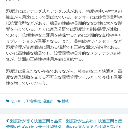
湿度計にはアナログ式とデジタル式があり、精度や使いやすさの
観点から用途によって選ばれている。センサーには静電容量型や
抵抗変化型などがあり、機器の性能や長期的な安定性に大きな影
響を与えている。とくに産業分野では湿度計と制御装置が連動し
ており、信頼性や安全運用を確保するために定期的な点検やキャ
リブレーションが重要となる。また、美術館やワインセラーなど
湿度管理が資産価値に関わる場所でも正確な測定が必須である。
いかに高性能な機器でも、設置環境や日常的なメンテナンスの有
無が、計測の正確性や使用寿命に直結する。
湿度計は目立たない存在でありながら、社会の安全と快適さ、高
度な産業活動を支える不可欠な環境管理ツールとして今後も重要
性を増していくだろう。
センサー
,
工場/機械
,
湿度計
機械
投
湿度計が導く快適空間と品質
湿度計が生み出す快適空間と産
管理のためのセンサー技術進化
業の未来を支える技術と選び方