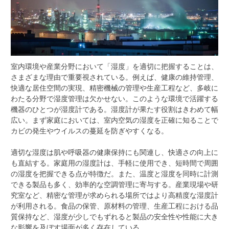
室内環境や産業分野において「湿度」を適切に把握することは、
さまざまな理由で重要視されている。
例えば、健康の維持管理、
快適な居住空間の実現、精密機械の管理や生産工程など、多岐に
わたる分野で湿度管理は欠かせない。このような環境で活躍する
機器のひとつが湿度計である。湿度計が果たす役割はきわめて幅
広い。まず家庭においては、室内空気の湿度を正確に知ることで
カビの発生やウイルスの蔓延を防ぎやすくなる。
適切な湿度は肌や呼吸器の健康保持にも関連し、快適さの向上に
も直結する。家庭用の湿度計は、手軽に使用でき、短時間で周囲
の湿度を把握できる点が特徴だ。また、温度と湿度を同時に計測
できる製品も多く、効率的な空調管理に寄与する。産業現場や研
究室など、精密な管理が求められる場所ではより高精度な湿度計
が利用される。食品の保管、原材料の管理、生産工程における品
質保持など、湿度が少しでもずれると製品の安全性や性能に大き
な影響を及ぼす場面が多く存在している。