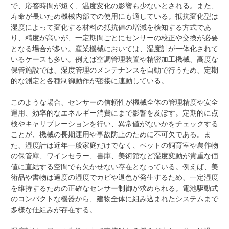
で、応答時間が短く、温度変化の影響も少ないとされる。また、
寿命が長いため機械内部での使用にも適している。抵抗変化型は
湿度によって変化する材料の抵抗値の増減を検知する方式であ
り、精度が高いが、一定期間ごとにセンサーの校正や交換が必要
となる場合が多い。産業機械においては、湿度計が一体化されて
いるケースも多い。例えば空調管理装置や精密加工機械、高度な
保管施設では、湿度管理のメンテナンスを自動で行うため、定期
的な測定と各種制御動作が密接に連動している。
このような場合、センサーの信頼性が機械全体の管理精度や安全
運用、効率的なエネルギー消費にまで影響を及ぼす。定期的に点
検やキャリブレーションを行い、異常値がないかをチェックする
ことが、機械の長期運用や事故防止のために不可欠である。ま
た、湿度計は近年一般家庭だけでなく、ペットの飼育室や農作物
の保管庫、ワインセラー、書庫、美術館など湿度変動が貴重な価
値に直結する空間でも欠かせない存在となっている。例えば、美
術品や書物は過度の湿度でカビや退色が発生するため、一定湿度
を維持するための正確なセンサー制御が求められる。電池駆動式
のコンパクトな機器から、建物全体に組み込まれたシステムまで
多様な仕組みが存在する。