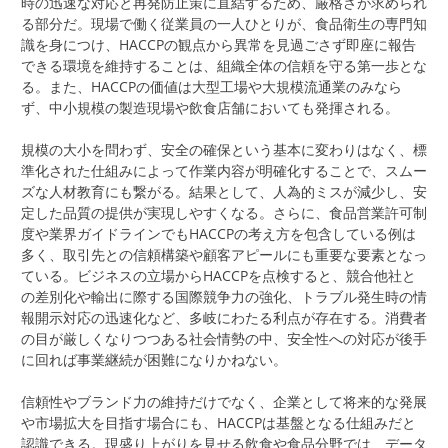
時の迅速な対応と再発防止策に直結するため、厳格さが求められ
る部分だ。現場で働く従業員の一人ひとりが、食品衛生の専門知
識を身につけ、HACCPの観点から異常を見過ごさず即座に報告
できる環境を維持することは、組織全体の信頼を守る第一歩とな
る。また、HACCPの価値は大型工場や大規模流通業のみなら
ず、中小規模の製造現場や飲食店舗においても発揮される。
規模の大小を問わず、安全の確保という基本に変わりはなく、標
準化された仕組みによって作業内容が明確化することで、スムー
ズな人材教育にも繋がる。結果として、人為的ミスが減少し、安
定した品質の提供が実現しやすくなる。さらに、食品営業許可制
度や業界ガイドラインでもHACCPの考え方を包含している例は
多く、取引先との信頼構築や顧客アピールにも重要な要素となっ
ている。ビジネスの立場からHACCPを点検すると、競合他社と
の差別化や輸出に際する国際競争力の強化、トラブル発生時の情
報開示対応の迅速化など、多岐にわたる利点が存在する。消費者
の目が厳しくなりつつある社会情勢の中、安全性への対応が後手
に回れば事業継続が困難になりかねない。
信頼性やブランド力の維持だけでなく、企業として将来的な発展
や市場拡大を目指す場合にも、HACCPは基盤となる仕組みだと
認識できる。現盛り上がりを見せる飲食や食品分野では、データ