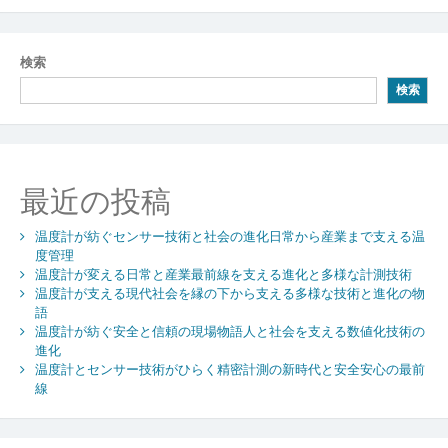
ナ
ビ
検索
ゲ
検索
ー
シ
ョ
最近の投稿
ン
温度計が紡ぐセンサー技術と社会の進化日常から産業まで支える温
度管理
温度計が変える日常と産業最前線を支える進化と多様な計測技術
温度計が支える現代社会を縁の下から支える多様な技術と進化の物
語
温度計が紡ぐ安全と信頼の現場物語人と社会を支える数値化技術の
進化
温度計とセンサー技術がひらく精密計測の新時代と安全安心の最前
線