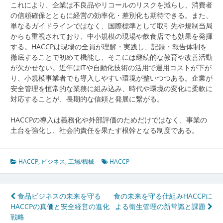
これにより、企業は不良品やリコールのリスクを減らし、消費者
の信頼確保とともに経営の効率化・差別化も期待できる。また、
単なるガイドラインではなく、国際標準として取引先や規制当局
からも重視されており、中小規模の現場や飲食店でも効果を発揮
する。HACCPは現場の全員が理解・実践し、記録・報告体制を
徹底することで初めて機能し、そこには継続的な教育や改善活動
が欠かせない。近年はITや自動化技術の活用で運用コストが下が
り、小規模事業者でも導入しやすい環境が整いつつある。企業が
安全管理を恒常的な業務に組み込み、時代や環境の変化に柔軟に
対応することが、長期的な信頼と発展に繋がる。
HACCPの導入は義務化や外部評価のためだけではなく、事業の
土台を強化し、社会的責任を果たす根幹となる制度である。
HACCP
,
ビジネス
,
工場/機械
HACCP
投
食品ビジネスの未来を守る
食の未来を守る仕組みHACCPに
HACCPの真価と安全経営の進化
よる衛生管理の新常識と課題
稿
戦略