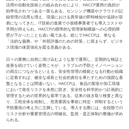
活用や自動化技術との組み合わせにより、HACCP運用の負担が
効率化されつつある一面もある。センシング機器やクラウドの記
録管理の活用も増え、現場における異常値の即時検知や追跡が容
易になってきた。IT技術の進展で小規模事業者でも導入コストや
手間が抑えられ、HACCPの標準的な管理体制構築への心理的障
壁が下がったことも追い風である。総じてHACCPは、単なる
「法的な義務」や「外部評価のための対策」に留まらず、ビジネ
ス現場の体質強化を図る意義がある。
日々の業務に自然に溶け込むような形で運用し、定期的な検証と
改善を続けていく姿勢こそが、トラブルの予防とイノベーション
の両立につながるといえる。安全性管理の模範となる行動が組織
に定着すれば、健全な成長と社会的責任を果たすための強固な基
盤となることは間違いない。HACCPは、食品の製造や加工現場
において衛生リスクを未然に防ぎ、安全性を科学的かつ計画的に
管理するための世界的な基準である。従来の抜き取り検査と異な
り、工程全体を統制し、危害要因を事前に特定・抑制するという
予防重視の考え方に立脚している。導入する際には、全段階での
リスク分析や重要管理点の明確化、監視・是正体制の整備が求め
られる。