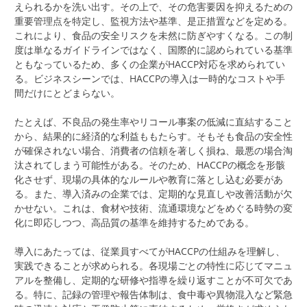
えられるかを洗い出す。その上で、その危害要因を抑えるための
重要管理点を特定し、監視方法や基準、是正措置などを定める。
これにより、食品の安全リスクを未然に防ぎやすくなる。この制
度は単なるガイドラインではなく、国際的に認められている基準
ともなっているため、多くの企業がHACCP対応を求められてい
る。ビジネスシーンでは、HACCPの導入は一時的なコストや手
間だけにとどまらない。
たとえば、不良品の発生率やリコール事案の低減に直結すること
から、結果的に経済的な利益ももたらす。そもそも食品の安全性
が確保されない場合、消費者の信頼を著しく損ね、最悪の場合淘
汰されてしまう可能性がある。そのため、HACCPの概念を形骸
化させず、現場の具体的なルールや教育に落とし込む必要があ
る。また、導入済みの企業では、定期的な見直しや改善活動が欠
かせない。これは、食材や技術、流通環境などをめぐる時勢の変
化に即応しつつ、高品質の基準を維持するためである。
導入にあたっては、従業員すべてがHACCPの仕組みを理解し、
実践できることが求められる。各現場ごとの特性に応じてマニュ
アルを整備し、定期的な研修や指導を繰り返すことが不可欠であ
る。特に、記録の管理や報告体制は、食中毒や異物混入など緊急