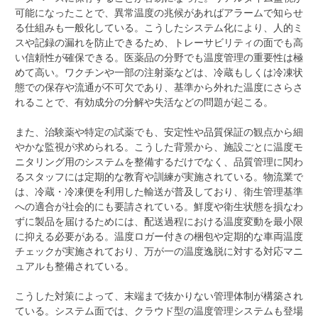
可能になったことで、異常温度の兆候があればアラームで知らせ
る仕組みも一般化している。こうしたシステム化により、人的ミ
スや記録の漏れを防止できるため、トレーサビリティの面でも高
い信頼性が確保できる。医薬品の分野でも温度管理の重要性は極
めて高い。ワクチンや一部の注射薬などは、冷蔵もしくは冷凍状
態での保存や流通が不可欠であり、基準から外れた温度にさらさ
れることで、有効成分の分解や失活などの問題が起こる。
また、治験薬や特定の試薬でも、安定性や品質保証の観点から細
やかな監視が求められる。こうした背景から、施設ごとに温度モ
ニタリング用のシステムを整備するだけでなく、品質管理に関わ
るスタッフには定期的な教育や訓練が実施されている。物流業で
は、冷蔵・冷凍便を利用した輸送が普及しており、衛生管理基準
への適合が社会的にも要請されている。鮮度や衛生状態を損なわ
ずに製品を届けるためには、配送過程における温度変動を最小限
に抑える必要がある。温度ロガー付きの梱包や定期的な車両温度
チェックが実施されており、万が一の温度逸脱に対する対応マニ
ュアルも整備されている。
こうした対策によって、末端まで抜かりない管理体制が構築され
ている。システム面では、クラウド型の温度管理システムも登場