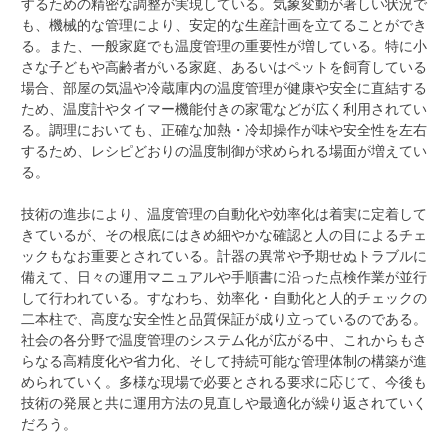
するための精密な調整が実現している。気象変動が著しい状況で
も、機械的な管理により、安定的な生産計画を立てることができ
る。また、一般家庭でも温度管理の重要性が増している。特に小
さな子どもや高齢者がいる家庭、あるいはペットを飼育している
場合、部屋の気温や冷蔵庫内の温度管理が健康や安全に直結する
ため、温度計やタイマー機能付きの家電などが広く利用されてい
る。調理においても、正確な加熱・冷却操作が味や安全性を左右
するため、レシピどおりの温度制御が求められる場面が増えてい
る。
技術の進歩により、温度管理の自動化や効率化は着実に定着して
きているが、その根底にはきめ細やかな確認と人の目によるチェ
ックもなお重要とされている。計器の異常や予期せぬトラブルに
備えて、日々の運用マニュアルや手順書に沿った点検作業が並行
して行われている。すなわち、効率化・自動化と人的チェックの
二本柱で、高度な安全性と品質保証が成り立っているのである。
社会の各分野で温度管理のシステム化が広がる中、これからもさ
らなる高精度化や省力化、そして持続可能な管理体制の構築が進
められていく。多様な現場で必要とされる要求に応じて、今後も
技術の発展と共に運用方法の見直しや最適化が繰り返されていく
だろう。