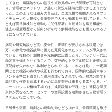
してきた。遠隔地からの監視や複数拠点の一括管理が可能とな
り、管理者はネットワーク越しに状況を随時把握できるようにな
った。このような仕組みの普及は、全国規模で展開されるサプラ
イチェーンや大規模な倉庫管理で大きな効果を発揮している。た
とえば異常値検知と連動して関係部署に自動通知を送る機能や、
過去の温度履歴から傾向分析を行う解析機能なども備えられるよ
うになってきている。
病院や研究施設など高い安全性・正確性が要求される現場では、
万一の停電や機器故障に備えた冗長化されたシステムが導入され
ている。複数の計測機器を冗長的に設置したり、バッテリー式記
録装置を備えたりすることで、突発的なトラブル時にも正確な温
度記録が失われない体制がとられている。これとは別に、一定期
間ごとに機器の点検や校正も行われており、国際的な品質マネジ
メント基準にも適合した運用管理がなされている。農業分野でも
高品質な作物を育成するために温度管理は重要な要素となる。ビ
ニールハウスや植物工場では、成長段階や品種ごとに適切な温度
条件が異なるため、センサーや空調設備を連動させた自動管理シ
ステムが役立っている。
日射量や湿度、時刻との連動制御なども加わり、最適環境を維持