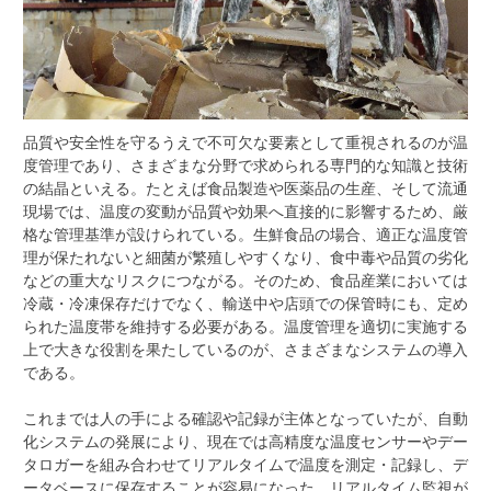
品質や安全性を守るうえで不可欠な要素として重視されるのが温
度管理であり、さまざまな分野で求められる専門的な知識と技術
の結晶といえる。
たとえば食品製造や医薬品の生産、そして流通
現場では、温度の変動が品質や効果へ直接的に影響するため、厳
格な管理基準が設けられている。生鮮食品の場合、適正な温度管
理が保たれないと細菌が繁殖しやすくなり、食中毒や品質の劣化
などの重大なリスクにつながる。そのため、食品産業においては
冷蔵・冷凍保存だけでなく、輸送中や店頭での保管時にも、定め
られた温度帯を維持する必要がある。温度管理を適切に実施する
上で大きな役割を果たしているのが、さまざまなシステムの導入
である。
これまでは人の手による確認や記録が主体となっていたが、自動
化システムの発展により、現在では高精度な温度センサーやデー
タロガーを組み合わせてリアルタイムで温度を測定・記録し、デ
ータベースに保存することが容易になった。リアルタイム監視が