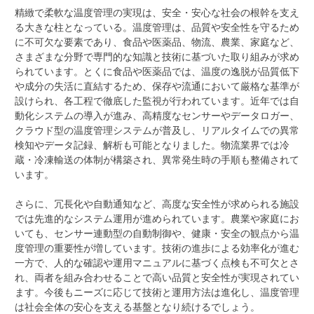
精緻で柔軟な温度管理の実現は、安全・安心な社会の根幹を支え
る大きな柱となっている。温度管理は、品質や安全性を守るため
に不可欠な要素であり、食品や医薬品、物流、農業、家庭など、
さまざまな分野で専門的な知識と技術に基づいた取り組みが求め
られています。とくに食品や医薬品では、温度の逸脱が品質低下
や成分の失活に直結するため、保存や流通において厳格な基準が
設けられ、各工程で徹底した監視が行われています。近年では自
動化システムの導入が進み、高精度なセンサーやデータロガー、
クラウド型の温度管理システムが普及し、リアルタイムでの異常
検知やデータ記録、解析も可能となりました。物流業界では冷
蔵・冷凍輸送の体制が構築され、異常発生時の手順も整備されて
います。
さらに、冗長化や自動通知など、高度な安全性が求められる施設
では先進的なシステム運用が進められています。農業や家庭にお
いても、センサー連動型の自動制御や、健康・安全の観点から温
度管理の重要性が増しています。技術の進歩による効率化が進む
一方で、人的な確認や運用マニュアルに基づく点検も不可欠とさ
れ、両者を組み合わせることで高い品質と安全性が実現されてい
ます。今後もニーズに応じて技術と運用方法は進化し、温度管理
は社会全体の安心を支える基盤となり続けるでしょう。