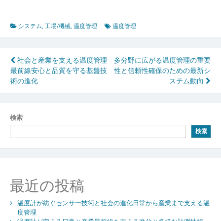
システム
,
工場/機械
,
温度管理
温度管理
投
社会と産業を支える温度管理
多分野に広がる温度管理の重要
最前線安心と品質を守る基盤技
性と信頼性確保のための最新シ
稿
術の進化
ステム動向
ナ
ビ
検索
ゲ
検索
ー
シ
ョ
最近の投稿
ン
温度計が紡ぐセンサー技術と社会の進化日常から産業まで支える温
度管理